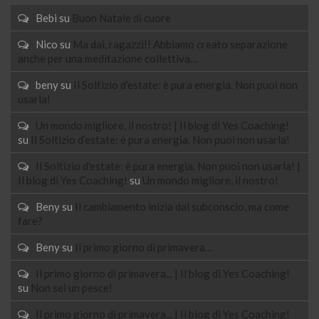
Bebi
su
Buon Natale di cuore
Nico
su
Ma dai, ragazzi!! Abbiamo creato separazione
anche per una meditazione collettiva…
beny
su
Il Soltizio d’estate: è pura energia. Non puoi non
usarla!
Un mondo migliore, il nostro! | Il blog di Yes Coaching!
su
Il Soltizio d’estate: è pura energia. Non puoi non usarla!
Il Soltizio d'estate: è pura energia. Non puoi non usarla! |
Il blog di Yes Coaching!
su
Un mondo migliore, il nostro!
Beny
su
Il cambiamento inizia dal subconscio, ma come
fare?
Beny
su
Il primo giorno di primavera…
Il primo giorno di primavera... | Il blog di Yes Coaching!
su
Non sei un pesce!
Il primo giorno di primavera... | Il blog di Yes Coaching!