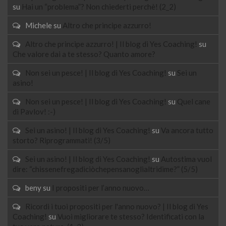
su
Hai un “problema”? Non chiederti perchè! (2_2)
Michele
su
Altro che principe azzurro!
Altro che principe azzurro! | Il blog di Yes Coaching!
su
Che valore dai a te stesso? Quanto amore?
Non sei un pesce! | Il blog di Yes Coaching!
su
Sei un
asino!
Non sei un pesce! | Il blog di Yes Coaching!
su
Quel cane
di Pavlov! :-)
Sei un asino! | Il blog di Yes Coaching!
su
Va ancora tutto
storto? Riprogrammati! (3/5)
Sei un asino! | Il blog di Yes Coaching!
su
Autostima vuol
dire: “chissenefregadiciòchepensanoglialtridime?” (5/5)
beny
su
I propositi per l’anno nuovo…
Ricordi i tuoi propositi per l'anno nuovo? | Il blog di Yes
Coaching!
su
Vuoi migliorare te stesso? Identificati con la