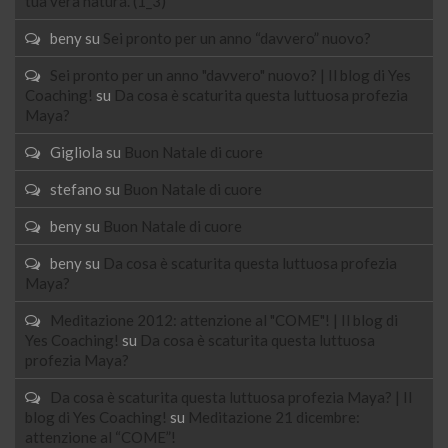
tua vera natura. (1_3)
beny
su
Sei pronto per un anno “davvero” nuovo?
Sei pronto per un anno "davvero" nuovo? | Il blog di Yes
Coaching!
su
Da cosa è scaturita questa luttuosa profezia
Maya?
Gigliola
su
Buon Natale di cuore
stefano
su
Buon Natale di cuore
beny
su
Buon Natale di cuore
beny
su
Da cosa è scaturita questa luttuosa profezia
Maya?
Meditazione 2012: attenzione al "COME"! | Il blog di
Yes Coaching!
su
Da cosa è scaturita questa luttuosa
profezia Maya?
Da cosa è scaturita questa luttuosa profezia Maya? | Il
blog di Yes Coaching!
su
Meditazione 21 dicembre:
attenzione al “COME”!