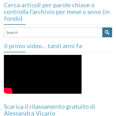
Cerca articoli per parole chiave o
controlla l’archivio per mese o anno (in
fondo)
Il primo video… tanti anni fa
Scarica il rilassamento gratuito di
Alessandra Vicario