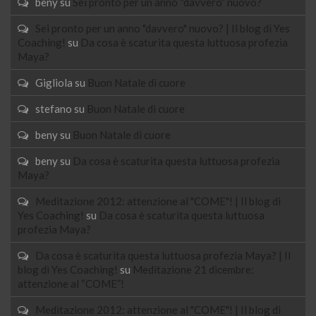
beny
su
Sei pronto per un anno “davvero” nuovo?
Sei pronto per un anno "davvero" nuovo? | Il blog di Yes
Coaching!
su
Da cosa è scaturita questa luttuosa profezia
Maya?
Gigliola
su
Buon Natale di cuore
stefano
su
Buon Natale di cuore
beny
su
Buon Natale di cuore
beny
su
Da cosa è scaturita questa luttuosa profezia
Maya?
Meditazione 2012: attenzione al "COME"! | Il blog di
Yes Coaching!
su
Da cosa è scaturita questa luttuosa
profezia Maya?
Da cosa è scaturita questa luttuosa profezia Maya? | Il
blog di Yes Coaching!
su
Meditazione 21 dicembre:
attenzione al “COME”!
Meditazione 2012: attenzione al "COME"! | Il blog di