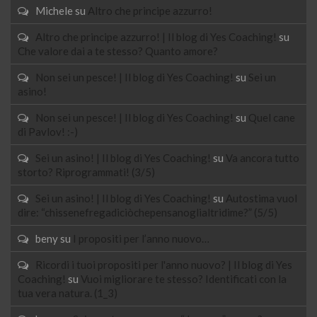
Michele
su
Altro che principe azzurro!
Altro che principe azzurro! | Il blog di Yes Coaching!
su
Che valore dai a te stesso? Quanto amore?
Non sei un pesce! | Il blog di Yes Coaching!
su
Sei un
asino!
Non sei un pesce! | Il blog di Yes Coaching!
su
Quel cane
di Pavlov! :-)
Sei un asino! | Il blog di Yes Coaching!
su
Va ancora tutto
storto? Riprogrammati! (3/5)
Sei un asino! | Il blog di Yes Coaching!
su
Autostima vuol
dire: “chissenefregadiciòchepensanoglialtridime?” (5/5)
beny
su
I propositi per l’anno nuovo…
Ricordi i tuoi propositi per l'anno nuovo? | Il blog di Yes
Coaching!
su
Vuoi migliorare te stesso? Identificati con la
tua vera natura. (1_3)