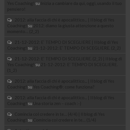
Yes Coaching!
su
Inizia a cambiare da qui, oggi, usando il tuo
pensiero!
2012: alla faccia di chi è apocalittico... | Il blog di Yes
Coaching!
su
2012: diamo la giusta attenzione a questo
momento… (2_2)
21-12-2012: E’ TEMPO DI SCEGLIERE | Il blog di Yes
Coaching!
su
21-12-2012: E’ TEMPO DI SCEGLIERE. (2_2)
21-12-2012: E’ TEMPO DI SCEGLIERE. (2_2) | Il blog di
Yes Coaching!
su
21-12-2012: E’ TEMPO DI SCEGLIERE.
(1_2)
2012: alla faccia di chi è apocalittico... | Il blog di Yes
Coaching!
su
Yes Coaching®: come funziona?
2012: alla faccia di chi è apocalittico... | Il blog di Yes
Coaching!
su
Una storia zen – coach :-)
Comincia col credere in te… (4/4) | Il blog di Yes
Coaching!
su
Comincia col credere in te… (1/4)