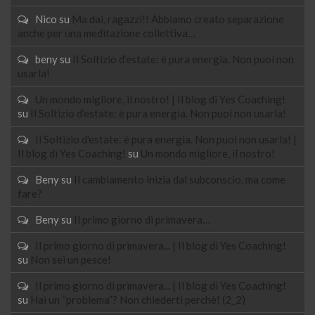
Nico
su
Ma dai, ragazzi!! Abbiamo creato separazione
anche per una meditazione collettiva…
beny
su
Il Soltizio d’estate: è pura energia. Non puoi non
usarla!
Un mondo migliore, il nostro! | Il blog di Yes Coaching!
su
Il Soltizio d’estate: è pura energia. Non puoi non usarla!
Il Soltizio d'estate: è pura energia. Non puoi non usarla! |
Il blog di Yes Coaching!
su
Un mondo migliore, il nostro!
Beny
su
Il cambiamento inizia dal subconscio, ma come
fare?
Beny
su
Il primo giorno di primavera…
Il primo giorno di primavera... | Il blog di Yes Coaching!
su
Non sei un pesce!
Il primo giorno di primavera... | Il blog di Yes Coaching!
su
Hai un “problema”? Non chiederti perchè! (2_2)