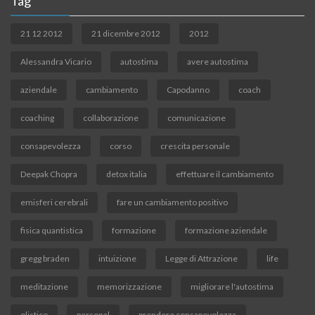
Tag
21 12 2012
21 dicembre 2012
2012
Alessandra Vicario
autostima
avere autostima
aziendale
cambiamento
Capodanno
coach
coaching
collaborazione
comunicazione
consapevolezza
corso
crescita personale
Deepak Chopra
detox italia
effettuare il cambiamento
emisferi cerebrali
fare un cambiamento positivo
fisica quantistica
formazione
formazione aziendale
gregg braden
intuizione
Legge di Attrazione
life
meditazione
memorizzazione
migliorare l'autostima
olistico
personal
prendere consapevolezza