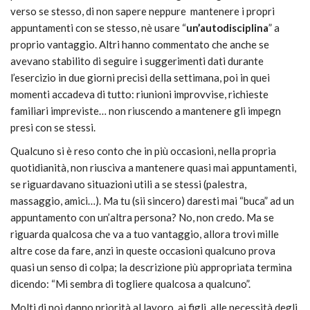
verso se stesso, di non sapere neppure mantenere i propri
appuntamenti con se stesso, nè usare “
un’autodisciplina
” a
proprio vantaggio. Altri hanno commentato che anche se
avevano stabilito di seguire i suggerimenti dati durante
l’esercizio in due giorni precisi della settimana, poi in quei
momenti accadeva di tutto: riunioni improvvise, richieste
familiari impreviste… non riuscendo a mantenere gli impegn
presi con se stessi.
Qualcuno si è reso conto che in più occasioni, nella propria
quotidianità, non riusciva a mantenere quasi mai appuntamenti,
se riguardavano situazioni utili a se stessi (palestra,
massaggio, amici…). Ma tu (sii sincero) daresti mai “buca” ad un
appuntamento con un’altra persona? No, non credo. Ma se
riguarda qualcosa che va a tuo vantaggio, allora trovi mille
altre cose da fare, anzi in queste occasioni qualcuno prova
quasi un senso di colpa; la descrizione più appropriata termina
dicendo: “Mi sembra di togliere qualcosa a qualcuno”.
Molti di noi danno priorità al lavoro, ai figli, alle necessità degli