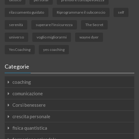
rilassamento guidato
Riprogrammare il subconscio
self
serenità
superare l'insicurezza
The Secret
universo
voglio migliorarmi
wayne dyer
YesCoaching
yes coaching
Categorie
coaching
comunicazione
Corsi benessere
crescita personale
fisica quantistica