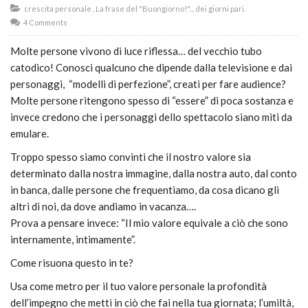
crescita personale
,
La frase del "Buongiorno!"... dei giorni pari.
4 Comments
Molte persone vivono di luce riflessa… del vecchio tubo
catodico! Conosci qualcuno che dipende dalla televisione e dai
personaggi, “modelli di perfezione”, creati per fare audience?
Molte persone ritengono spesso di “essere” di poca sostanza e
invece credono che i personaggi dello spettacolo siano miti da
emulare.
Troppo spesso siamo convinti che il nostro valore sia
determinato dalla nostra immagine, dalla nostra auto, dal conto
in banca, dalle persone che frequentiamo, da cosa dicano gli
altri di noi, da dove andiamo in vacanza….
Prova a pensare invece: “Il mio valore equivale a ciò che sono
internamente, intimamente”.
Come risuona questo in te?
Usa come metro per il tuo valore personale la profondità
dell’impegno che metti in ciò che fai nella tua giornata; l’umiltà,