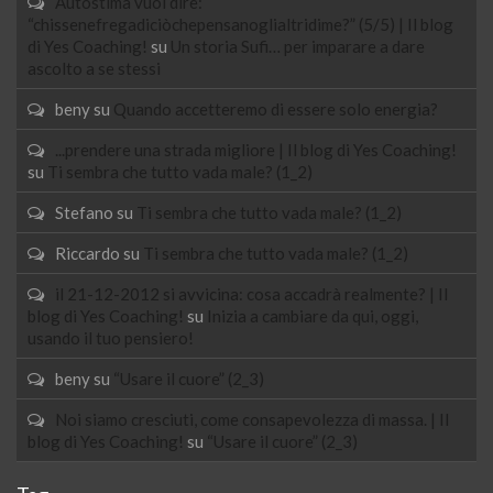
Autostima vuol dire:
“chissenefregadiciòchepensanoglialtridime?” (5/5) | Il blog
di Yes Coaching!
su
Un storia Sufi… per imparare a dare
ascolto a se stessi
beny
su
Quando accetteremo di essere solo energia?
...prendere una strada migliore | Il blog di Yes Coaching!
su
Ti sembra che tutto vada male? (1_2)
Stefano
su
Ti sembra che tutto vada male? (1_2)
Riccardo
su
Ti sembra che tutto vada male? (1_2)
il 21-12-2012 si avvicina: cosa accadrà realmente? | Il
blog di Yes Coaching!
su
Inizia a cambiare da qui, oggi,
usando il tuo pensiero!
beny
su
“Usare il cuore” (2_3)
Noi siamo cresciuti, come consapevolezza di massa. | Il
blog di Yes Coaching!
su
“Usare il cuore” (2_3)