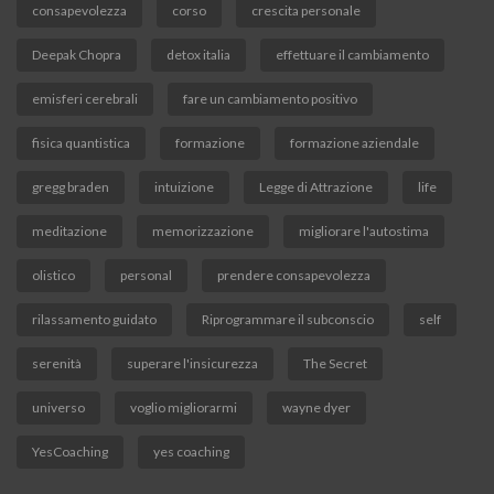
consapevolezza
corso
crescita personale
Deepak Chopra
detox italia
effettuare il cambiamento
emisferi cerebrali
fare un cambiamento positivo
fisica quantistica
formazione
formazione aziendale
gregg braden
intuizione
Legge di Attrazione
life
meditazione
memorizzazione
migliorare l'autostima
olistico
personal
prendere consapevolezza
rilassamento guidato
Riprogrammare il subconscio
self
serenità
superare l'insicurezza
The Secret
universo
voglio migliorarmi
wayne dyer
YesCoaching
yes coaching