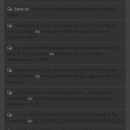
beny
su
Da cosa è scaturita questa luttuosa profezia
Maya?
Meditazione 2012: attenzione al "COME"! | Il blog di
Yes Coaching!
su
Da cosa è scaturita questa luttuosa
profezia Maya?
Da cosa è scaturita questa luttuosa profezia Maya? | Il
blog di Yes Coaching!
su
Meditazione 21 dicembre:
attenzione al “COME”!
Meditazione 2012: attenzione al "COME"! | Il blog di
Yes Coaching!
su
Inizia a cambiare da qui, oggi, usando il tuo
pensiero!
2012: alla faccia di chi è apocalittico... | Il blog di Yes
Coaching!
su
2012: diamo la giusta attenzione a questo
momento… (2_2)
21-12-2012: E’ TEMPO DI SCEGLIERE | Il blog di Yes
Coaching!
su
21-12-2012: E’ TEMPO DI SCEGLIERE. (2_2)