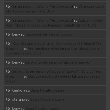
Sei un asino! | Il blog di Yes Coaching!
su
Va ancora tutto
storto? Riprogrammati! (3/5)
Sei un asino! | Il blog di Yes Coaching!
su
Autostima vuol
dire: “chissenefregadiciòchepensanoglialtridime?” (5/5)
beny
su
I propositi per l’anno nuovo…
Ricordi i tuoi propositi per l'anno nuovo? | Il blog di Yes
Coaching!
su
Vuoi migliorare te stesso? Identificati con la
tua vera natura. (1_3)
beny
su
Sei pronto per un anno “davvero” nuovo?
Sei pronto per un anno "davvero" nuovo? | Il blog di Yes
Coaching!
su
Da cosa è scaturita questa luttuosa profezia
Maya?
Gigliola
su
Buon Natale di cuore
stefano
su
Buon Natale di cuore
beny
su
Buon Natale di cuore