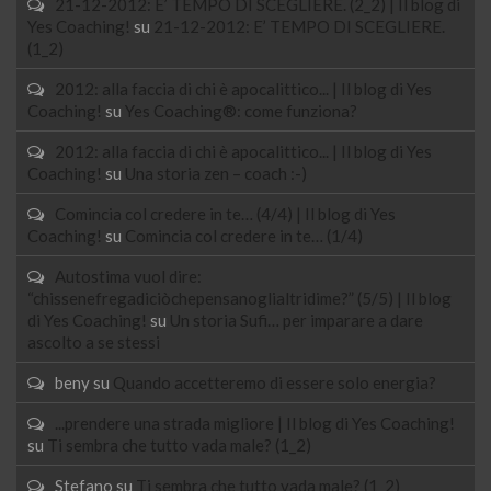
21-12-2012: E’ TEMPO DI SCEGLIERE. (2_2) | Il blog di
Yes Coaching!
su
21-12-2012: E’ TEMPO DI SCEGLIERE.
(1_2)
2012: alla faccia di chi è apocalittico... | Il blog di Yes
Coaching!
su
Yes Coaching®: come funziona?
2012: alla faccia di chi è apocalittico... | Il blog di Yes
Coaching!
su
Una storia zen – coach :-)
Comincia col credere in te… (4/4) | Il blog di Yes
Coaching!
su
Comincia col credere in te… (1/4)
Autostima vuol dire:
“chissenefregadiciòchepensanoglialtridime?” (5/5) | Il blog
di Yes Coaching!
su
Un storia Sufi… per imparare a dare
ascolto a se stessi
beny
su
Quando accetteremo di essere solo energia?
...prendere una strada migliore | Il blog di Yes Coaching!
su
Ti sembra che tutto vada male? (1_2)
Stefano
su
Ti sembra che tutto vada male? (1_2)