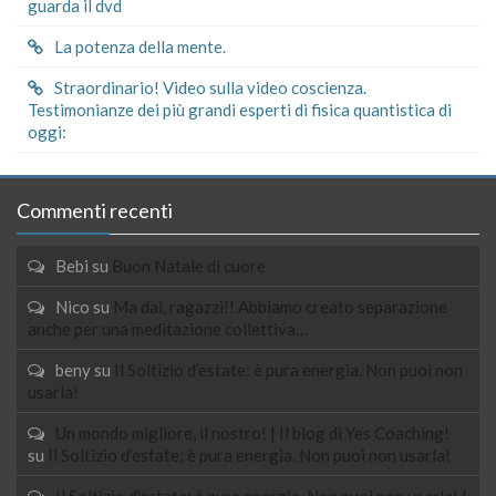
guarda il dvd
La potenza della mente.
Straordinario! Video sulla video coscienza.
Testimonianze dei più grandi esperti di fisica quantistica di
oggi:
Commenti recenti
Bebi
su
Buon Natale di cuore
Nico
su
Ma dai, ragazzi!! Abbiamo creato separazione
anche per una meditazione collettiva…
beny
su
Il Soltizio d’estate: è pura energia. Non puoi non
usarla!
Un mondo migliore, il nostro! | Il blog di Yes Coaching!
su
Il Soltizio d’estate: è pura energia. Non puoi non usarla!
Il Soltizio d'estate: è pura energia. Non puoi non usarla! |