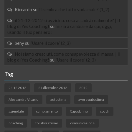
Riccardo
su
Ti sembra che tutto vada male? (1_2)
il 21-12-2012 si avvicina: cosa accadrà realmente? | Il
blog di Yes Coaching!
su
Inizia a cambiare da qui, oggi,
usando il tuo pensiero!
beny
su
“Usare il cuore” (2_3)
Noi siamo cresciuti, come consapevolezza di massa. | Il
blog di Yes Coaching!
su
“Usare il cuore” (2_3)
Tag
21 12 2012
21 dicembre 2012
2012
Alessandra Vicario
autostima
avere autostima
aziendale
cambiamento
Capodanno
coach
coaching
collaborazione
comunicazione