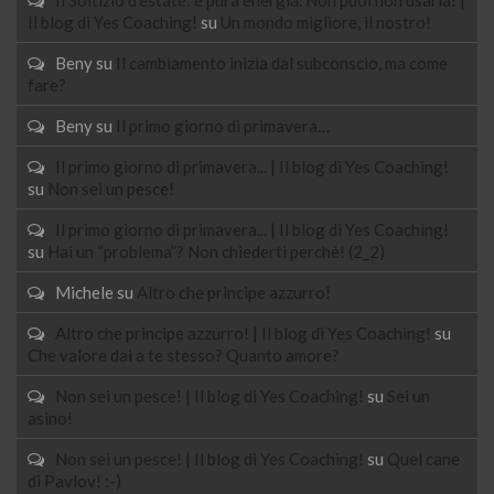
Il blog di Yes Coaching!
su
Un mondo migliore, il nostro!
Beny
su
Il cambiamento inizia dal subconscio, ma come
fare?
Beny
su
Il primo giorno di primavera…
Il primo giorno di primavera... | Il blog di Yes Coaching!
su
Non sei un pesce!
Il primo giorno di primavera... | Il blog di Yes Coaching!
su
Hai un “problema”? Non chiederti perchè! (2_2)
Michele
su
Altro che principe azzurro!
Altro che principe azzurro! | Il blog di Yes Coaching!
su
Che valore dai a te stesso? Quanto amore?
Non sei un pesce! | Il blog di Yes Coaching!
su
Sei un
asino!
Non sei un pesce! | Il blog di Yes Coaching!
su
Quel cane
di Pavlov! :-)