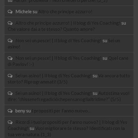
Michele
su
Altro che principe azzurro!
Altro che principe azzurro! | Il blog di Yes Coaching!
su
Che valore dai a te stesso? Quanto amore?
Non sei un pesce! | Il blog di Yes Coaching!
su
Sei un
asino!
Non sei un pesce! | Il blog di Yes Coaching!
su
Quel cane
di Pavlov! :-)
Sei un asino! | Il blog di Yes Coaching!
su
Va ancora tutto
storto? Riprogrammati! (3/5)
Sei un asino! | Il blog di Yes Coaching!
su
Autostima vuol
dire: “chissenefregadiciòchepensanoglialtridime?” (5/5)
beny
su
I propositi per l’anno nuovo…
Ricordi i tuoi propositi per l'anno nuovo? | Il blog di Yes
Coaching!
su
Vuoi migliorare te stesso? Identificati con la
tua vera natura. (1_3)