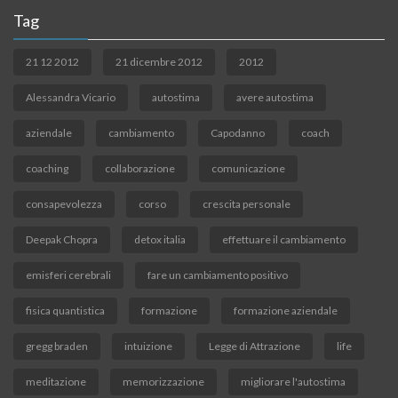
Tag
21 12 2012
21 dicembre 2012
2012
Alessandra Vicario
autostima
avere autostima
aziendale
cambiamento
Capodanno
coach
coaching
collaborazione
comunicazione
consapevolezza
corso
crescita personale
Deepak Chopra
detox italia
effettuare il cambiamento
emisferi cerebrali
fare un cambiamento positivo
fisica quantistica
formazione
formazione aziendale
gregg braden
intuizione
Legge di Attrazione
life
meditazione
memorizzazione
migliorare l'autostima