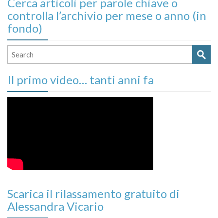
Cerca articoli per parole chiave o
controlla l’archivio per mese o anno (in
fondo)
Il primo video… tanti anni fa
Scarica il rilassamento gratuito di
Alessandra Vicario