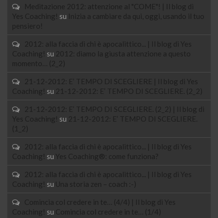
Meditazione 2012: attenzione al "COME"! | Il blog di
Yes Coaching!
su
Inizia a cambiare da qui, oggi, usando il tuo
pensiero!
2012: alla faccia di chi è apocalittico... | Il blog di Yes
Coaching!
su
2012: diamo la giusta attenzione a questo
momento… (2_2)
21-12-2012: E’ TEMPO DI SCEGLIERE | Il blog di Yes
Coaching!
su
21-12-2012: E’ TEMPO DI SCEGLIERE. (2_2)
21-12-2012: E’ TEMPO DI SCEGLIERE. (2_2) | Il blog di
Yes Coaching!
su
21-12-2012: E’ TEMPO DI SCEGLIERE.
(1_2)
2012: alla faccia di chi è apocalittico... | Il blog di Yes
Coaching!
su
Yes Coaching®: come funziona?
2012: alla faccia di chi è apocalittico... | Il blog di Yes
Coaching!
su
Una storia zen – coach :-)
Comincia col credere in te… (4/4) | Il blog di Yes
Coaching!
su
Comincia col credere in te… (1/4)