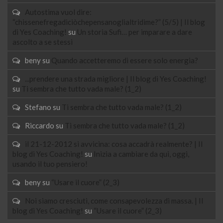
Autostima vuol dire:
“chissenefregadiciòchepensanoglialtridime?” (5/5) | Il blog
di Yes Coaching!
su
Un storia Sufi… per imparare a dare
ascolto a se stessi
beny
su
Quando accetteremo di essere solo energia?
...prendere una strada migliore | Il blog di Yes Coaching!
su
Ti sembra che tutto vada male? (1_2)
Stefano
su
Ti sembra che tutto vada male? (1_2)
Riccardo
su
Ti sembra che tutto vada male? (1_2)
il 21-12-2012 si avvicina: cosa accadrà realmente? | Il
blog di Yes Coaching!
su
Inizia a cambiare da qui, oggi,
usando il tuo pensiero!
beny
su
“Usare il cuore” (2_3)
Noi siamo cresciuti, come consapevolezza di massa. | Il
blog di Yes Coaching!
su
“Usare il cuore” (2_3)