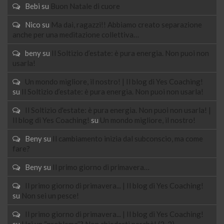
Bebi
su
Buon Natale di cuore
Nico
su
Ma dai, ragazzi!! Abbiamo creato separazione
anche per una meditazione collettiva…
beny
su
Il Soltizio d’estate: è pura energia. Non puoi non
usarla!
Un mondo migliore, il nostro! | Il blog di Yes Coaching!
su
Il Soltizio d’estate: è pura energia. Non puoi non usarla!
Il Soltizio d'estate: è pura energia. Non puoi non usarla! |
Il blog di Yes Coaching!
su
Un mondo migliore, il nostro!
Beny
su
Il cambiamento inizia dal subconscio, ma come
fare?
Beny
su
Il primo giorno di primavera…
Il primo giorno di primavera... | Il blog di Yes Coaching!
su
Non sei un pesce!
Il primo giorno di primavera... | Il blog di Yes Coaching!
su
Hai un “problema”? Non chiederti perchè! (2_2)