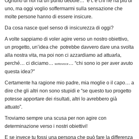
Ognuno di noi ha un punto debole… e c’è chi ne ha più di
uno, ma oggi voglio soffermarmi sulla sensazione che
molte persone hanno di essere insicure.
Da cosa nasce quel senso di insicurezza di oggi?
A volte sappiamo di voler agire verso un nostro obiettivo,
un progetto, un’idea che potrebbe davvero dare una svolta
alla nostra vita, ma poi non ci azzardiamo ad attuarla,
perché… ci diciamo…
… “chi sono io per aver avuto
sottovoce
questa idea?”
Certamente ha ragione mio padre, mia moglie o il capo… a
dire che gli altri non sono stupidi e “se questo tuo progetto
potesse apportare dei risultati, altri lo avrebbero già
attuato”.
Troviamo sempre una scusa per non agire con
determinazione verso i nostri obiettivi!
E se invece tu fossi una persona che può fare la differenza