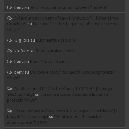
beny
su
Sei pronto per un anno “davvero” nuovo?
Sei pronto per un anno "davvero" nuovo? | Il blog di Yes
Coaching!
su
Da cosa è scaturita questa luttuosa profezia
Maya?
Gigliola
su
Buon Natale di cuore
stefano
su
Buon Natale di cuore
beny
su
Buon Natale di cuore
beny
su
Da cosa è scaturita questa luttuosa profezia
Maya?
Meditazione 2012: attenzione al "COME"! | Il blog di
Yes Coaching!
su
Da cosa è scaturita questa luttuosa
profezia Maya?
Da cosa è scaturita questa luttuosa profezia Maya? | Il
blog di Yes Coaching!
su
Meditazione 21 dicembre:
attenzione al “COME”!