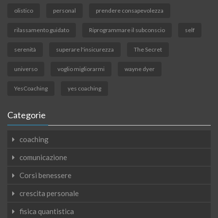
olistico
personal
prendere consapevolezza
rilassamento guidato
Riprogrammare il subconscio
self
serenità
superare l'insicurezza
The Secret
universo
voglio migliorarmi
wayne dyer
YesCoaching
yes coaching
Categorie
coaching
comunicazione
Corsi benessere
crescita personale
fisica quantistica