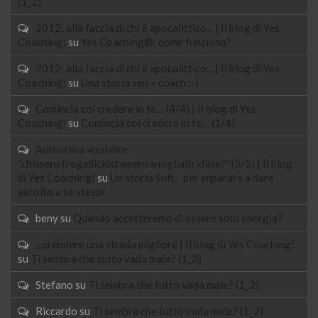
(1_2)
2012: alla faccia di chi è apocalittico... | Il blog di Yes
Coaching!
su
Yes Coaching®: come funziona?
2012: alla faccia di chi è apocalittico... | Il blog di Yes
Coaching!
su
Una storia zen – coach :-)
Comincia col credere in te… (4/4) | Il blog di Yes
Coaching!
su
Comincia col credere in te… (1/4)
Autostima vuol dire:
“chissenefregadiciòchepensanoglialtridime?” (5/5) | Il blog
di Yes Coaching!
su
Un storia Sufi… per imparare a dare
ascolto a se stessi
beny
su
Quando accetteremo di essere solo energia?
...prendere una strada migliore | Il blog di Yes Coaching!
su
Ti sembra che tutto vada male? (1_2)
Stefano
su
Ti sembra che tutto vada male? (1_2)
Riccardo
su
Ti sembra che tutto vada male? (1_2)