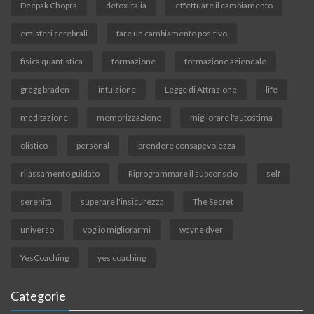
Deepak Chopra
detox italia
effettuare il cambiamento
emisferi cerebrali
fare un cambiamento positivo
fisica quantistica
formazione
formazione aziendale
gregg braden
intuizione
Legge di Attrazione
life
meditazione
memorizzazione
migliorare l'autostima
olistico
personal
prendere consapevolezza
rilassamento guidato
Riprogrammare il subconscio
self
serenità
superare l'insicurezza
The Secret
universo
voglio migliorarmi
wayne dyer
YesCoaching
yes coaching
Categorie