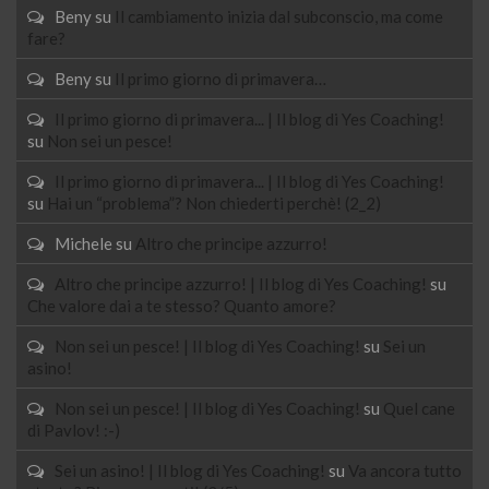
Beny
su
Il cambiamento inizia dal subconscio, ma come
fare?
Beny
su
Il primo giorno di primavera…
Il primo giorno di primavera... | Il blog di Yes Coaching!
su
Non sei un pesce!
Il primo giorno di primavera... | Il blog di Yes Coaching!
su
Hai un “problema”? Non chiederti perchè! (2_2)
Michele
su
Altro che principe azzurro!
Altro che principe azzurro! | Il blog di Yes Coaching!
su
Che valore dai a te stesso? Quanto amore?
Non sei un pesce! | Il blog di Yes Coaching!
su
Sei un
asino!
Non sei un pesce! | Il blog di Yes Coaching!
su
Quel cane
di Pavlov! :-)
Sei un asino! | Il blog di Yes Coaching!
su
Va ancora tutto