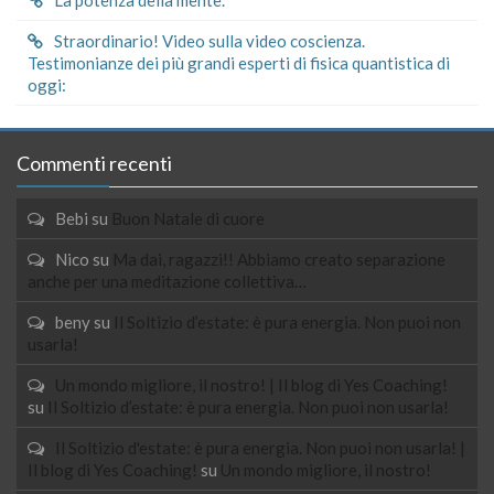
Straordinario! Video sulla video coscienza.
Testimonianze dei più grandi esperti di fisica quantistica di
oggi:
Commenti recenti
Bebi
su
Buon Natale di cuore
Nico
su
Ma dai, ragazzi!! Abbiamo creato separazione
anche per una meditazione collettiva…
beny
su
Il Soltizio d’estate: è pura energia. Non puoi non
usarla!
Un mondo migliore, il nostro! | Il blog di Yes Coaching!
su
Il Soltizio d’estate: è pura energia. Non puoi non usarla!
Il Soltizio d'estate: è pura energia. Non puoi non usarla! |
Il blog di Yes Coaching!
su
Un mondo migliore, il nostro!