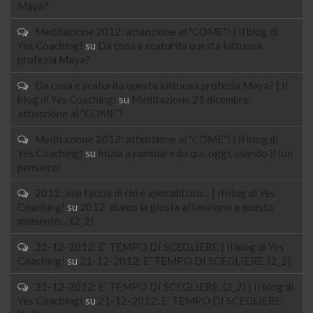
Maya?
Meditazione 2012: attenzione al "COME"! | Il blog di
Yes Coaching!
su
Da cosa è scaturita questa luttuosa
profezia Maya?
Da cosa è scaturita questa luttuosa profezia Maya? | Il
blog di Yes Coaching!
su
Meditazione 21 dicembre:
attenzione al “COME”!
Meditazione 2012: attenzione al "COME"! | Il blog di
Yes Coaching!
su
Inizia a cambiare da qui, oggi, usando il tuo
pensiero!
2012: alla faccia di chi è apocalittico... | Il blog di Yes
Coaching!
su
2012: diamo la giusta attenzione a questo
momento… (2_2)
21-12-2012: E’ TEMPO DI SCEGLIERE | Il blog di Yes
Coaching!
su
21-12-2012: E’ TEMPO DI SCEGLIERE. (2_2)
21-12-2012: E’ TEMPO DI SCEGLIERE. (2_2) | Il blog di
Yes Coaching!
su
21-12-2012: E’ TEMPO DI SCEGLIERE.