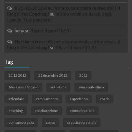
il 21-12-2012 si avvicina: cosa accadrà realmente? | Il
blog di Yes Coaching!
su
Inizia a cambiare da qui, oggi,
usando il tuo pensiero!
beny
su
“Usare il cuore” (2_3)
Noi siamo cresciuti, come consapevolezza di massa. | Il
blog di Yes Coaching!
su
“Usare il cuore” (2_3)
Tag
21 12 2012
21 dicembre 2012
2012
Alessandra Vicario
autostima
avere autostima
aziendale
cambiamento
Capodanno
coach
coaching
collaborazione
comunicazione
consapevolezza
corso
crescita personale