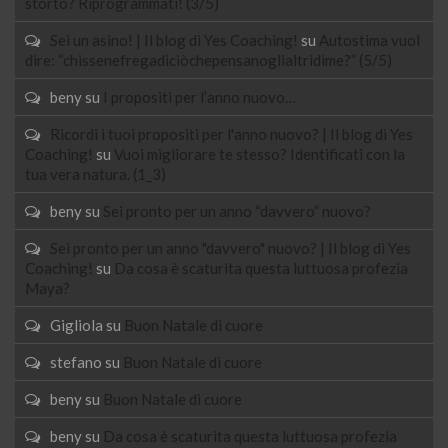
storto? Riprogrammati! (3/5)
Sei un asino! | Il blog di Yes Coaching!
su
Autostima vuol
dire: “chissenefregadiciòchepensanoglialtridime?” (5/5)
beny
su
I propositi per l’anno nuovo…
Ricordi i tuoi propositi per l'anno nuovo? | Il blog di Yes
Coaching!
su
Vuoi migliorare te stesso? Identificati con la
tua vera natura. (1_3)
beny
su
Sei pronto per un anno “davvero” nuovo?
Sei pronto per un anno "davvero" nuovo? | Il blog di Yes
Coaching!
su
Da cosa è scaturita questa luttuosa profezia
Maya?
Gigliola
su
Buon Natale di cuore
stefano
su
Buon Natale di cuore
beny
su
Buon Natale di cuore
beny
su
Da cosa è scaturita questa luttuosa profezia