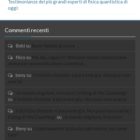
Testimonianze dei più grandi esperti di fisica quantistica di
oggi:
Commenti recenti
Bebi
su
Buon Natale di cuore
Nico
su
Ma dai, ragazzi!! Abbiamo creato separazione
anche per una meditazione collettiva…
beny
su
Il Soltizio d’estate: è pura energia. Non puoi non
usarla!
Un mondo migliore, il nostro! | Il blog di Yes Coaching!
su
Il Soltizio d’estate: è pura energia. Non puoi non usarla!
Il Soltizio d'estate: è pura energia. Non puoi non usarla! |
Il blog di Yes Coaching!
su
Un mondo migliore, il nostro!
Beny
su
Il cambiamento inizia dal subconscio, ma come
fare?