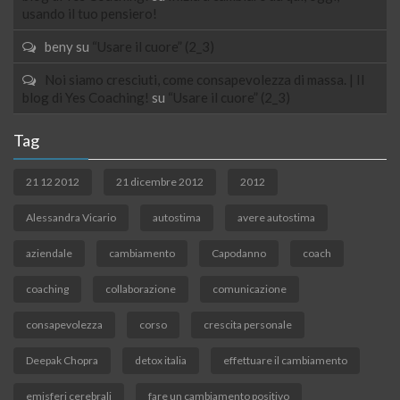
usando il tuo pensiero!
beny
su
“Usare il cuore” (2_3)
Noi siamo cresciuti, come consapevolezza di massa. | Il
blog di Yes Coaching!
su
“Usare il cuore” (2_3)
Tag
21 12 2012
21 dicembre 2012
2012
Alessandra Vicario
autostima
avere autostima
aziendale
cambiamento
Capodanno
coach
coaching
collaborazione
comunicazione
consapevolezza
corso
crescita personale
Deepak Chopra
detox italia
effettuare il cambiamento
emisferi cerebrali
fare un cambiamento positivo