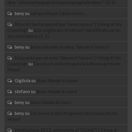
dire: “chissenefregadiciòchepensanoglialtridime?” (5/5)
beny
su
I propositi per l’anno nuovo…
Ricordi i tuoi propositi per l'anno nuovo? | Il blog di Yes
Coaching!
su
Vuoi migliorare te stesso? Identificati con la
tua vera natura. (1_3)
beny
su
Sei pronto per un anno “davvero” nuovo?
Sei pronto per un anno "davvero" nuovo? | Il blog di Yes
Coaching!
su
Da cosa è scaturita questa luttuosa profezia
Maya?
Gigliola
su
Buon Natale di cuore
stefano
su
Buon Natale di cuore
beny
su
Buon Natale di cuore
beny
su
Da cosa è scaturita questa luttuosa profezia
Maya?
Meditazione 2012: attenzione al "COME"! | Il blog di