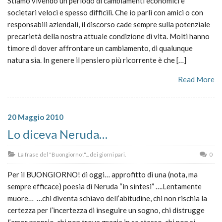
Stiamo vivendo un periodo di cambiamenti economici e
societari veloci e spesso difficili. Che io parli con amici o con
responsabili aziendali, il discorso cade sempre sulla potenziale
precarietà della nostra attuale condizione di vita. Molti hanno
timore di dover affrontare un cambiamento, di qualunque
natura sia. In genere il pensiero più ricorrente è che […]
Read More
20 Maggio 2010
Lo diceva Neruda…
La frase del "Buongiorno!"... dei giorni pari.
0
Per il BUONGIORNO! di oggi… approfitto di una (nota, ma
sempre efficace) poesia di Neruda “in sintesi” ….Lentamente
muore… …chi diventa schiavo dell’abitudine, chi non rischia la
certezza per l’incertezza di inseguire un sogno, chi distrugge
l’amor proprio, chi non trova grazia in se stesso, chi non si