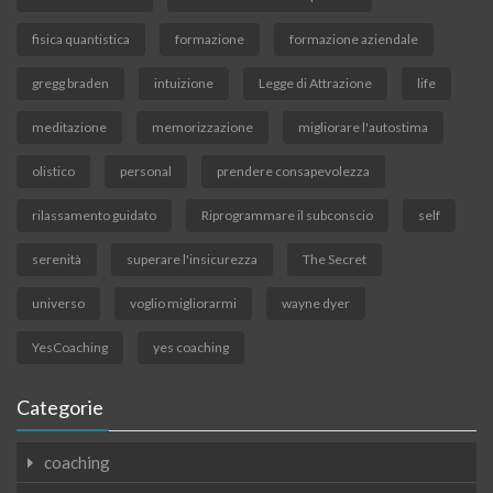
fisica quantistica
formazione
formazione aziendale
gregg braden
intuizione
Legge di Attrazione
life
meditazione
memorizzazione
migliorare l'autostima
olistico
personal
prendere consapevolezza
rilassamento guidato
Riprogrammare il subconscio
self
serenità
superare l'insicurezza
The Secret
universo
voglio migliorarmi
wayne dyer
YesCoaching
yes coaching
Categorie
coaching