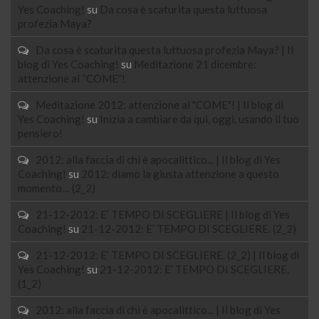
Yes Coaching!
su
Da cosa è scaturita questa luttuosa
profezia Maya?
Da cosa è scaturita questa luttuosa profezia Maya? | Il
blog di Yes Coaching!
su
Meditazione 21 dicembre:
attenzione al “COME”!
Meditazione 2012: attenzione al "COME"! | Il blog di
Yes Coaching!
su
Inizia a cambiare da qui, oggi, usando il tuo
pensiero!
2012: alla faccia di chi è apocalittico... | Il blog di Yes
Coaching!
su
2012: diamo la giusta attenzione a questo
momento… (2_2)
21-12-2012: E’ TEMPO DI SCEGLIERE | Il blog di Yes
Coaching!
su
21-12-2012: E’ TEMPO DI SCEGLIERE. (2_2)
21-12-2012: E’ TEMPO DI SCEGLIERE. (2_2) | Il blog di
Yes Coaching!
su
21-12-2012: E’ TEMPO DI SCEGLIERE.
(1_2)
2012: alla faccia di chi è apocalittico... | Il blog di Yes