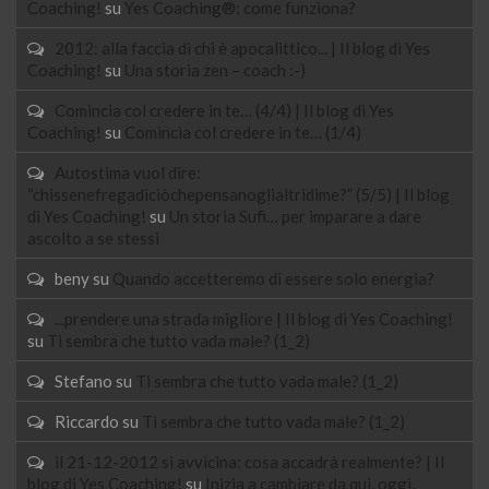
Coaching!
su
Yes Coaching®: come funziona?
2012: alla faccia di chi è apocalittico... | Il blog di Yes
Coaching!
su
Una storia zen – coach :-)
Comincia col credere in te… (4/4) | Il blog di Yes
Coaching!
su
Comincia col credere in te… (1/4)
Autostima vuol dire:
“chissenefregadiciòchepensanoglialtridime?” (5/5) | Il blog
di Yes Coaching!
su
Un storia Sufi… per imparare a dare
ascolto a se stessi
beny
su
Quando accetteremo di essere solo energia?
...prendere una strada migliore | Il blog di Yes Coaching!
su
Ti sembra che tutto vada male? (1_2)
Stefano
su
Ti sembra che tutto vada male? (1_2)
Riccardo
su
Ti sembra che tutto vada male? (1_2)
il 21-12-2012 si avvicina: cosa accadrà realmente? | Il
blog di Yes Coaching!
su
Inizia a cambiare da qui, oggi,