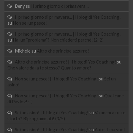
Beny
su
Il primo giorno di primavera…
Il primo giorno di primavera... | Il blog di Yes Coaching!
su
Non sei un pesce!
Il primo giorno di primavera... | Il blog di Yes Coaching!
su
Hai un “problema”? Non chiederti perchè! (2_2)
Michele
su
Altro che principe azzurro!
Altro che principe azzurro! | Il blog di Yes Coaching!
su
Che valore dai a te stesso? Quanto amore?
Non sei un pesce! | Il blog di Yes Coaching!
su
Sei un
asino!
Non sei un pesce! | Il blog di Yes Coaching!
su
Quel cane
di Pavlov! :-)
Sei un asino! | Il blog di Yes Coaching!
su
Va ancora tutto
storto? Riprogrammati! (3/5)
Sei un asino! | Il blog di Yes Coaching!
su
Autostima vuol