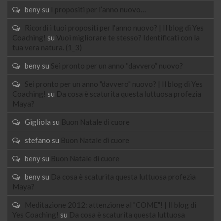
beny
su
I propositi per l’anno nuovo…
Ricordi i tuoi propositi per l'anno nuovo? | Il blog di Yes
Coaching!
su
Vuoi migliorare te stesso? Identificati con la
tua vera natura. (1_3)
beny
su
Sei pronto per un anno “davvero” nuovo?
Sei pronto per un anno "davvero" nuovo? | Il blog di Yes
Coaching!
su
Da cosa è scaturita questa luttuosa profezia
Maya?
Gigliola
su
Buon Natale di cuore
stefano
su
Buon Natale di cuore
beny
su
Buon Natale di cuore
beny
su
Da cosa è scaturita questa luttuosa profezia
Maya?
Meditazione 2012: attenzione al "COME"! | Il blog di
Yes Coaching!
su
Da cosa è scaturita questa luttuosa