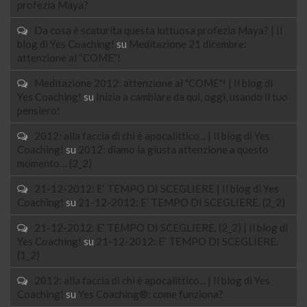
profezia Maya?
Da cosa è scaturita questa luttuosa profezia Maya? | Il
blog di Yes Coaching!
su
Meditazione 21 dicembre:
attenzione al “COME”!
Meditazione 2012: attenzione al "COME"! | Il blog di
Yes Coaching!
su
Inizia a cambiare da qui, oggi, usando il tuo
pensiero!
2012: alla faccia di chi è apocalittico... | Il blog di Yes
Coaching!
su
2012: diamo la giusta attenzione a questo
momento… (2_2)
21-12-2012: E’ TEMPO DI SCEGLIERE | Il blog di Yes
Coaching!
su
21-12-2012: E’ TEMPO DI SCEGLIERE. (2_2)
21-12-2012: E’ TEMPO DI SCEGLIERE. (2_2) | Il blog di
Yes Coaching!
su
21-12-2012: E’ TEMPO DI SCEGLIERE.
(1_2)
2012: alla faccia di chi è apocalittico... | Il blog di Yes
Coaching!
su
Yes Coaching®: come funziona?