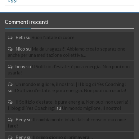
Commenti recenti
Bebi
su
Buon Natale di cuore
Nico
su
Ma dai, ragazzi!! Abbiamo creato separazione
anche per una meditazione collettiva…
beny
su
Il Soltizio d’estate: è pura energia. Non puoi non
usarla!
Un mondo migliore, il nostro! | Il blog di Yes Coaching!
su
Il Soltizio d’estate: è pura energia. Non puoi non usarla!
Il Soltizio d'estate: è pura energia. Non puoi non usarla! |
Il blog di Yes Coaching!
su
Un mondo migliore, il nostro!
Beny
su
Il cambiamento inizia dal subconscio, ma come
fare?
Beny
su
Il primo giorno di primavera…