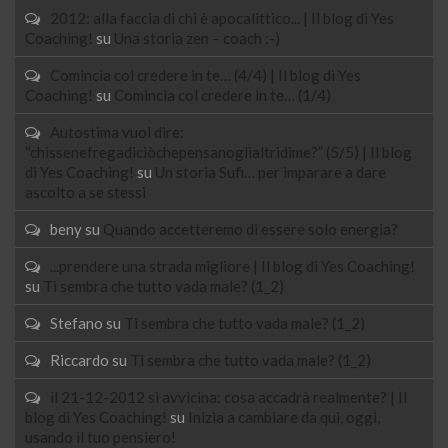
2012: alla faccia di chi è apocalittico... | Il blog di Yes
Coaching!
su
Una storia zen – coach :-)
Comincia col credere in te… (4/4) | Il blog di Yes
Coaching!
su
Comincia col credere in te… (1/4)
Autostima vuol dire:
“chissenefregadiciòchepensanoglialtridime?” (5/5) | Il blog
di Yes Coaching!
su
Un storia Sufi… per imparare a dare
ascolto a se stessi
beny
su
Quando accetteremo di essere solo energia?
...prendere una strada migliore | Il blog di Yes Coaching!
su
Ti sembra che tutto vada male? (1_2)
Stefano
su
Ti sembra che tutto vada male? (1_2)
Riccardo
su
Ti sembra che tutto vada male? (1_2)
il 21-12-2012 si avvicina: cosa accadrà realmente? | Il
blog di Yes Coaching!
su
Inizia a cambiare da qui, oggi,
usando il tuo pensiero!