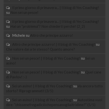
Il primo giorno di primavera... | Il blog di Yes Coaching!
su
Non sei un pesce!
Il primo giorno di primavera... | Il blog di Yes Coaching!
su
Hai un “problema”? Non chiederti perchè! (2_2)
Michele
su
Altro che principe azzurro!
Altro che principe azzurro! | Il blog di Yes Coaching!
su
Che valore dai a te stesso? Quanto amore?
Non sei un pesce! | Il blog di Yes Coaching!
su
Sei un
asino!
Non sei un pesce! | Il blog di Yes Coaching!
su
Quel cane
di Pavlov! :-)
Sei un asino! | Il blog di Yes Coaching!
su
Va ancora tutto
storto? Riprogrammati! (3/5)
Sei un asino! | Il blog di Yes Coaching!
su
Autostima vuol
dire: “chissenefregadiciòchepensanoglialtridime?” (5/5)