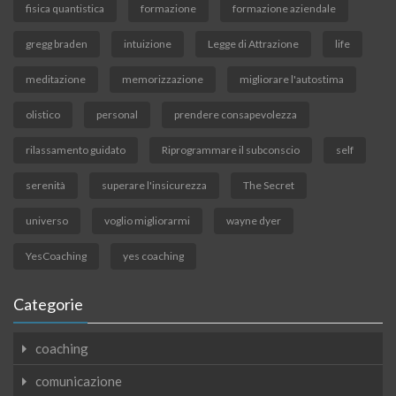
fisica quantistica
formazione
formazione aziendale
gregg braden
intuizione
Legge di Attrazione
life
meditazione
memorizzazione
migliorare l'autostima
olistico
personal
prendere consapevolezza
rilassamento guidato
Riprogrammare il subconscio
self
serenità
superare l'insicurezza
The Secret
universo
voglio migliorarmi
wayne dyer
YesCoaching
yes coaching
Categorie
coaching
comunicazione