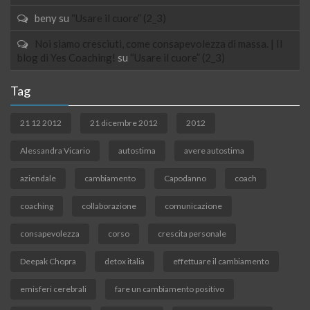
beny
su
“Usare il cuore” (2_3)
Noi siamo cresciuti, come consapevolezza di massa. | Il
blog di Yes Coaching!
su
“Usare il cuore” (2_3)
Tag
21 12 2012
21 dicembre 2012
2012
Alessandra Vicario
autostima
avere autostima
aziendale
cambiamento
Capodanno
coach
coaching
collaborazione
comunicazione
consapevolezza
corso
crescita personale
Deepak Chopra
detox italia
effettuare il cambiamento
emisferi cerebrali
fare un cambiamento positivo