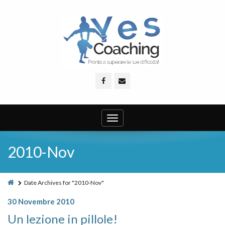
Toggle
navigation
2010-Nov
Date Archives for "2010-Nov"
30 Novembre 2010
Un lezione in pillole!