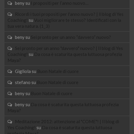
beny
su
I propositi per l’anno nuovo…
Ricordi i tuoi propositi per l'anno nuovo? | Il blog di Yes
Coaching!
su
Vuoi migliorare te stesso? Identificati con la
tua vera natura. (1_3)
beny
su
Sei pronto per un anno “davvero” nuovo?
Sei pronto per un anno "davvero" nuovo? | Il blog di Yes
Coaching!
su
Da cosa è scaturita questa luttuosa profezia
Maya?
Gigliola
su
Buon Natale di cuore
stefano
su
Buon Natale di cuore
beny
su
Buon Natale di cuore
beny
su
Da cosa è scaturita questa luttuosa profezia
Maya?
Meditazione 2012: attenzione al "COME"! | Il blog di
Yes Coaching!
su
Da cosa è scaturita questa luttuosa
profezia Maya?