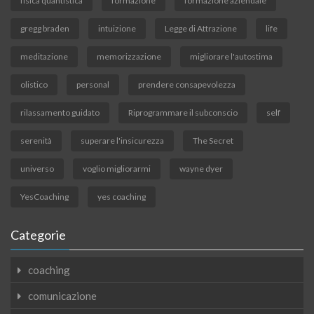
fisica quantistica
formazione
formazione aziendale
gregg braden
intuizione
Legge di Attrazione
life
meditazione
memorizzazione
migliorare l'autostima
olistico
personal
prendere consapevolezza
rilassamento guidato
Riprogrammare il subconscio
self
serenità
superare l'insicurezza
The Secret
universo
voglio migliorarmi
wayne dyer
YesCoaching
yes coaching
Categorie
coaching
comunicazione