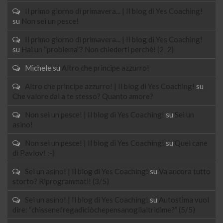
Il primo giorno di primavera... | Il blog di Yes Coaching!
su
Non sei un pesce!
Il primo giorno di primavera... | Il blog di Yes Coaching!
su
Hai un “problema”? Non chiederti perchè! (2_2)
Michele
su
Altro che principe azzurro!
Altro che principe azzurro! | Il blog di Yes Coaching!
su
Che valore dai a te stesso? Quanto amore?
Non sei un pesce! | Il blog di Yes Coaching!
su
Sei un
asino!
Non sei un pesce! | Il blog di Yes Coaching!
su
Quel cane
di Pavlov! :-)
Sei un asino! | Il blog di Yes Coaching!
su
Va ancora tutto
storto? Riprogrammati! (3/5)
Sei un asino! | Il blog di Yes Coaching!
su
Autostima vuol
dire: “chissenefregadiciòchepensanoglialtridime?” (5/5)