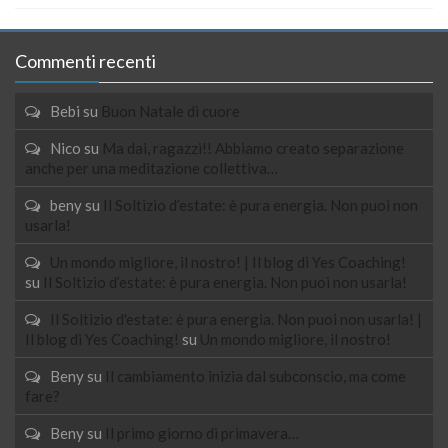
Commenti recenti
Bebi
su
Buon Natale di cuore
Nico
su
Ma dai, ragazzi!! Abbiamo creato separazione
anche per una meditazione collettiva…
beny
su
Il Soltizio d’estate: è pura energia. Non puoi non
usarla!
Un mondo migliore, il nostro! | Il blog di Yes Coaching!
su
Il Soltizio d’estate: è pura energia. Non puoi non usarla!
Il Soltizio d'estate: è pura energia. Non puoi non usarla! |
Il blog di Yes Coaching!
su
Un mondo migliore, il nostro!
Beny
su
Il cambiamento inizia dal subconscio, ma come
fare?
Beny
su
Il primo giorno di primavera…