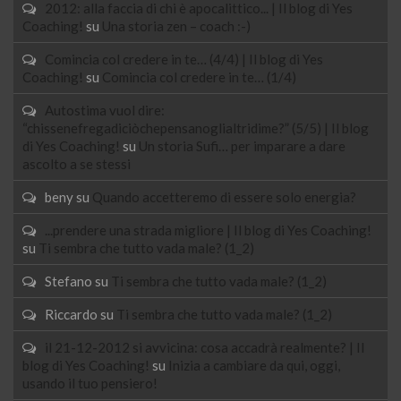
2012: alla faccia di chi è apocalittico... | Il blog di Yes
Coaching!
su
Una storia zen – coach :-)
Comincia col credere in te… (4/4) | Il blog di Yes
Coaching!
su
Comincia col credere in te… (1/4)
Autostima vuol dire:
“chissenefregadiciòchepensanoglialtridime?” (5/5) | Il blog
di Yes Coaching!
su
Un storia Sufi… per imparare a dare
ascolto a se stessi
beny
su
Quando accetteremo di essere solo energia?
...prendere una strada migliore | Il blog di Yes Coaching!
su
Ti sembra che tutto vada male? (1_2)
Stefano
su
Ti sembra che tutto vada male? (1_2)
Riccardo
su
Ti sembra che tutto vada male? (1_2)
il 21-12-2012 si avvicina: cosa accadrà realmente? | Il
blog di Yes Coaching!
su
Inizia a cambiare da qui, oggi,
usando il tuo pensiero!