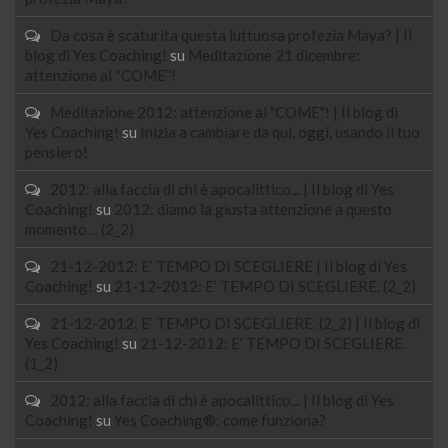
Da cosa è scaturita questa luttuosa profezia Maya? | Il
blog di Yes Coaching!
su
Meditazione 21 dicembre:
attenzione al “COME”!
Meditazione 2012: attenzione al "COME"! | Il blog di
Yes Coaching!
su
Inizia a cambiare da qui, oggi, usando il tuo
pensiero!
2012: alla faccia di chi è apocalittico... | Il blog di Yes
Coaching!
su
2012: diamo la giusta attenzione a questo
momento… (2_2)
21-12-2012: E’ TEMPO DI SCEGLIERE | Il blog di Yes
Coaching!
su
21-12-2012: E’ TEMPO DI SCEGLIERE. (2_2)
21-12-2012: E’ TEMPO DI SCEGLIERE. (2_2) | Il blog di
Yes Coaching!
su
21-12-2012: E’ TEMPO DI SCEGLIERE.
(1_2)
2012: alla faccia di chi è apocalittico... | Il blog di Yes
Coaching!
su
Yes Coaching®: come funziona?