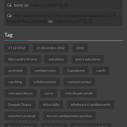
beny
su
“Usare il cuore” (2_3)
Noi siamo cresciuti, come consapevolezza di massa. | Il
blog di Yes Coaching!
su
“Usare il cuore” (2_3)
Tag
21 12 2012
21 dicembre 2012
2012
Alessandra Vicario
autostima
avere autostima
aziendale
cambiamento
Capodanno
coach
coaching
collaborazione
comunicazione
consapevolezza
corso
crescita personale
Deepak Chopra
detox italia
effettuare il cambiamento
emisferi cerebrali
fare un cambiamento positivo