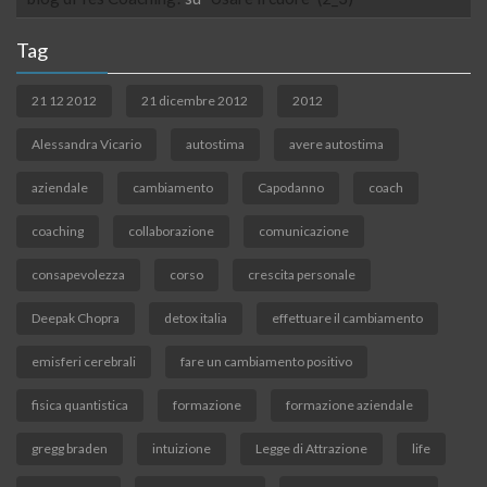
Tag
21 12 2012
21 dicembre 2012
2012
Alessandra Vicario
autostima
avere autostima
aziendale
cambiamento
Capodanno
coach
coaching
collaborazione
comunicazione
consapevolezza
corso
crescita personale
Deepak Chopra
detox italia
effettuare il cambiamento
emisferi cerebrali
fare un cambiamento positivo
fisica quantistica
formazione
formazione aziendale
gregg braden
intuizione
Legge di Attrazione
life