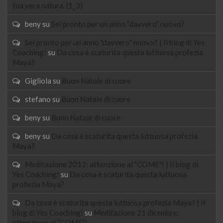
tua vera natura. (1_3)
beny
su
Sei pronto per un anno “davvero” nuovo?
Sei pronto per un anno "davvero" nuovo? | Il blog di Yes
Coaching!
su
Da cosa è scaturita questa luttuosa profezia
Maya?
Gigliola
su
Buon Natale di cuore
stefano
su
Buon Natale di cuore
beny
su
Buon Natale di cuore
beny
su
Da cosa è scaturita questa luttuosa profezia
Maya?
Meditazione 2012: attenzione al "COME"! | Il blog di
Yes Coaching!
su
Da cosa è scaturita questa luttuosa
profezia Maya?
Da cosa è scaturita questa luttuosa profezia Maya? | Il
blog di Yes Coaching!
su
Meditazione 21 dicembre:
attenzione al “COME”!