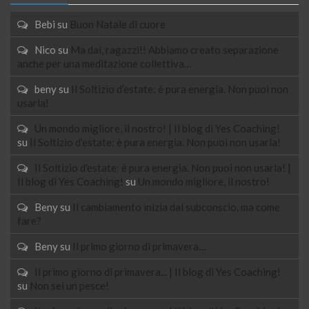
Bebi
su
Buon Natale di cuore
Nico
su
Ma dai, ragazzi!! Abbiamo creato separazione
anche per una meditazione collettiva…
beny
su
Il Soltizio d’estate: è pura energia. Non puoi non
usarla!
Un mondo migliore, il nostro! | Il blog di Yes Coaching!
su
Il Soltizio d’estate: è pura energia. Non puoi non usarla!
Il Soltizio d'estate: è pura energia. Non puoi non usarla! |
Il blog di Yes Coaching!
su
Un mondo migliore, il nostro!
Beny
su
Il cambiamento inizia dal subconscio, ma come
fare?
Beny
su
Il primo giorno di primavera…
Il primo giorno di primavera... | Il blog di Yes Coaching!
su
Non sei un pesce!