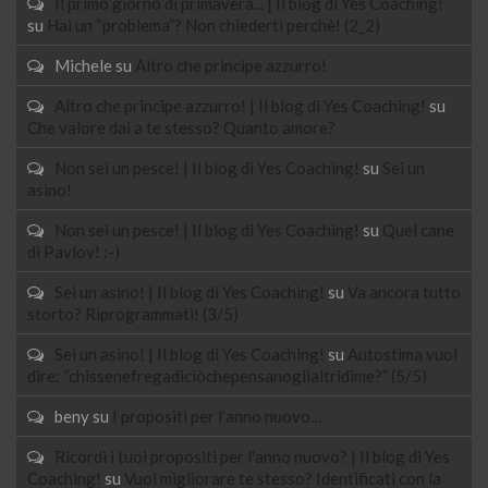
Il primo giorno di primavera... | Il blog di Yes Coaching!
su
Hai un “problema”? Non chiederti perchè! (2_2)
Michele
su
Altro che principe azzurro!
Altro che principe azzurro! | Il blog di Yes Coaching!
su
Che valore dai a te stesso? Quanto amore?
Non sei un pesce! | Il blog di Yes Coaching!
su
Sei un
asino!
Non sei un pesce! | Il blog di Yes Coaching!
su
Quel cane
di Pavlov! :-)
Sei un asino! | Il blog di Yes Coaching!
su
Va ancora tutto
storto? Riprogrammati! (3/5)
Sei un asino! | Il blog di Yes Coaching!
su
Autostima vuol
dire: “chissenefregadiciòchepensanoglialtridime?” (5/5)
beny
su
I propositi per l’anno nuovo…
Ricordi i tuoi propositi per l'anno nuovo? | Il blog di Yes
Coaching!
su
Vuoi migliorare te stesso? Identificati con la