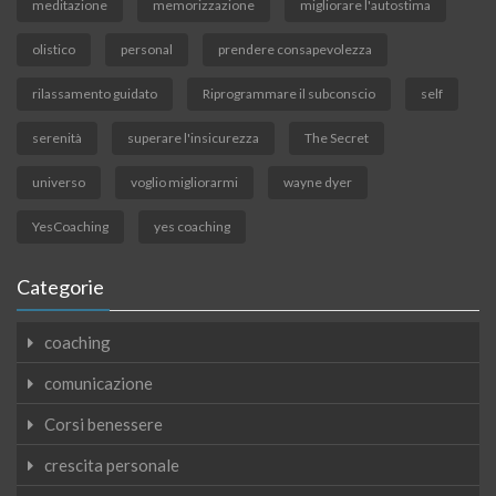
meditazione
memorizzazione
migliorare l'autostima
olistico
personal
prendere consapevolezza
rilassamento guidato
Riprogrammare il subconscio
self
serenità
superare l'insicurezza
The Secret
universo
voglio migliorarmi
wayne dyer
YesCoaching
yes coaching
Categorie
coaching
comunicazione
Corsi benessere
crescita personale