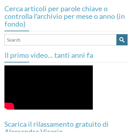
Cerca articoli per parole chiave o
controlla l’archivio per mese o anno (in
fondo)
Il primo video… tanti anni fa
Scarica il rilassamento gratuito di
Alessandra Vicario