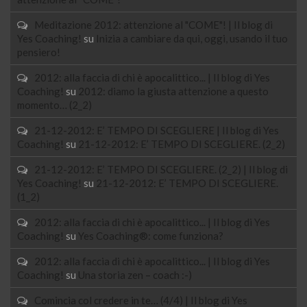
Meditazione 2012: attenzione al "COME"! | Il blog di
Yes Coaching!
su
Inizia a cambiare da qui, oggi, usando il tuo
pensiero!
2012: alla faccia di chi è apocalittico... | Il blog di Yes
Coaching!
su
2012: diamo la giusta attenzione a questo
momento… (2_2)
21-12-2012: E’ TEMPO DI SCEGLIERE | Il blog di Yes
Coaching!
su
21-12-2012: E’ TEMPO DI SCEGLIERE. (2_2)
21-12-2012: E’ TEMPO DI SCEGLIERE. (2_2) | Il blog di
Yes Coaching!
su
21-12-2012: E’ TEMPO DI SCEGLIERE.
(1_2)
2012: alla faccia di chi è apocalittico... | Il blog di Yes
Coaching!
su
Yes Coaching®: come funziona?
2012: alla faccia di chi è apocalittico... | Il blog di Yes
Coaching!
su
Una storia zen – coach :-)
Comincia col credere in te… (4/4) | Il blog di Yes