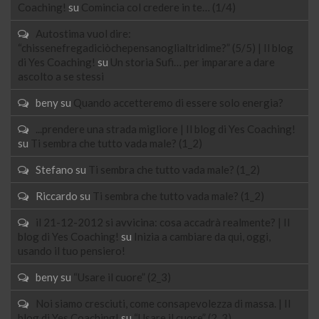
Coaching!
su
Comincia col credere in te… (1/4)
Autostima vuol dire:
“chissenefregadiciòchepensanoglialtridime?” (5/5) | Il blog
di Yes Coaching!
su
Un storia Sufi… per imparare a dare
ascolto a se stessi
beny
su
Quando accetteremo di essere solo energia?
...prendere una strada migliore | Il blog di Yes Coaching!
su
Ti sembra che tutto vada male? (1_2)
Stefano
su
Ti sembra che tutto vada male? (1_2)
Riccardo
su
Ti sembra che tutto vada male? (1_2)
il 21-12-2012 si avvicina: cosa accadrà realmente? | Il
blog di Yes Coaching!
su
Inizia a cambiare da qui, oggi,
usando il tuo pensiero!
beny
su
“Usare il cuore” (2_3)
Noi siamo cresciuti, come consapevolezza di massa. | Il
blog di Yes Coaching!
su
“Usare il cuore” (2_3)